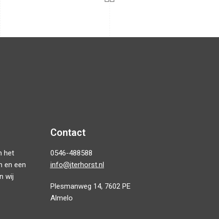
Contact
n het
0546-488588
n en een
info@jterhorst.nl
n wij
Plesmanweg 14, 7602 PE
Almelo